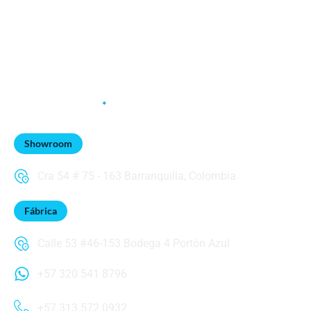
Showroom
Cra 54 # 75 - 163 Barranquilla, Colombia
Fábrica
Calle 53 #46-153 Bodega 4 Portón Azul
+57 320 541 8796
+57 313 572 0932