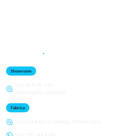
Showroom
Cra 54 # 75 - 163
Barranquilla, Colombia
Fábrica
Calle 53 #46-153 Bodega 4 Portón Azul
+57 320 541 8796