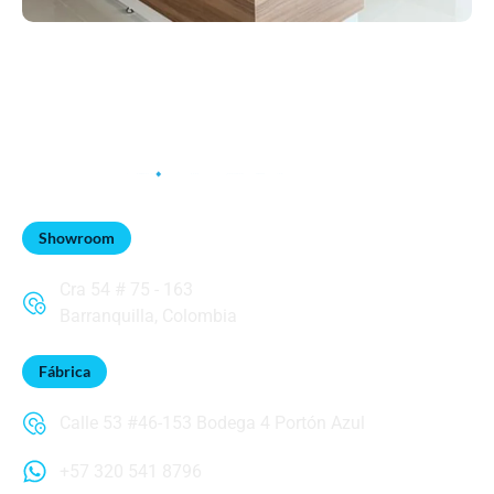
Showroom
Cra 54 # 75 - 163
Barranquilla, Colombia
Fábrica
Calle 53 #46-153 Bodega 4 Portón Azul
+57 320 541 8796