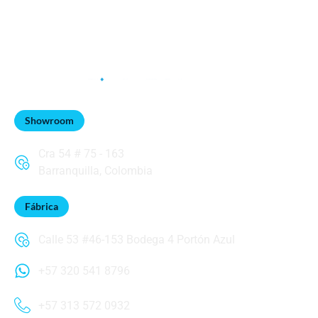
Showroom
Cra 54 # 75 - 163
Barranquilla, Colombia
Fábrica
Calle 53 #46-153 Bodega 4 Portón Azul
+57 320 541 8796
+57 313 572 0932